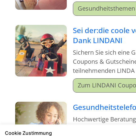
einfach mal rein und m
Gesundheitsthemen 
Sei der:die coole 
Dank LINDANI
Sichern Sie sich eine 
Coupons & Gutscheinen
teilnehmenden LINDA
Zum LINDANI Coup
Gesundheitstelef
Hochwertige Beratun
kostenfrei
Cookie Zustimmung