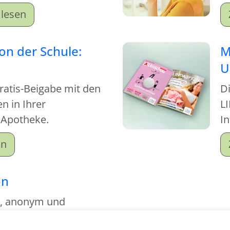
achen Sie sich schlau!
lesen
von der Schule:
M
U
Gratis-Beigabe mit den
D
 in Ihrer
LI
 Apotheke.
I
on
on
g, anonym und