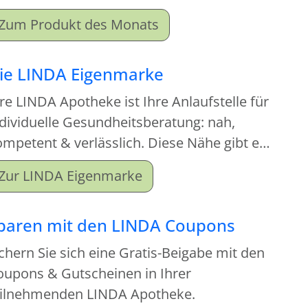
ortiment an. Beim Kauf dieses
Zum Produkt des Monats
onatsproduktes erhalten Sie einen
tgabeartikel gratis dazu.
ie LINDA Eigenmarke
re LINDA Apotheke ist Ihre Anlaufstelle für
dividuelle Gesundheitsberatung: nah,
mpetent & verlässlich. Diese Nähe gibt es
tzt auch für Ihre Hausapotheke!
Zur LINDA Eigenmarke
paren mit den LINDA Coupons
chern Sie sich eine Gratis-Beigabe mit den
oupons & Gutscheinen in Ihrer
eilnehmenden LINDA Apotheke.