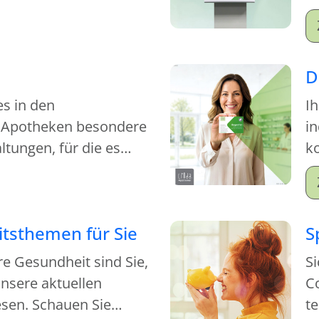
S
M
Mi
D
es in den
Ih
 Apotheken besondere
in
tungen, für die es
ko
kommen.
je
tsthemen für Sie
S
re Gesundheit sind Sie,
Si
nsere aktuellen
C
sen. Schauen Sie
t