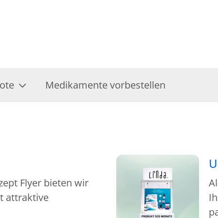
ote
Medikamente vorbestellen
U
pt Flyer bieten wir
A
 attraktive
Ih
p