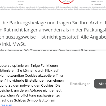
ie Packungsbeilage und fragen Sie Ihre Ärztin, I
n Rat nicht länger anwenden als in der Packungs
 auszugsweise – ist nicht gestattet! Alle Angaben
o inkl. MwSt.
der letzten 30 Tage vor der Preisermäßigung
ie Packungsbeilage und fragen Sie Ihre Tierärzti
 stets Etikett und Produktinformation lesen.
ote zu optimieren. Einige Funktionen
tionieren. Sie können durch Klick auf
 „Nur notwendige Cookies akzeptieren“ nur
gen" individuelle Einstellungen vornehmen.
Einstellungen
Alle
ligung zu den notwendigen Cookies. Die
peichert, um deren Abfrage nicht erneut
Seitenübersicht
Kontakt
I
setzlichen Verpflichtung nachweisen zu
ck auf das Schloss Symbol Button am
pressum