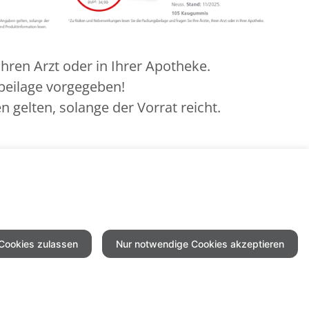
hren Arzt oder in Ihrer Apotheke.
beilage vorgegeben!
 gelten, solange der Vorrat reicht.
6
n, Ihren Tierarzt oder in Ihrer Apotheke.
 Cookies zulassen
Nur notwendige Cookies akzeptieren
mpressum
Datenschutz
Barrierefreiheit