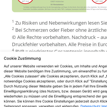
1
Zu Risiken und Nebenwirkungen lesen Sie d
2
Bei Schmerzen oder Fieber ohne ärztliche
© Alle Rechte vorbehalten. Nachdruck – auch
Druckfehler vorbehalten. Alle Preise in Eur
4
BVP = niedrigster Gesamtpreis innerhalb 
5
Zu Risiken und Nebenwirkungen lesen Sie d
Cookie Zustimmung
Biozide vorsichtig verwenden. Vor Gebrauch
Auf unserer Website verwenden wir Cookies, um Inhalte und Angeb
dieser Website benötigen Ihre Zustimmung, um einwandfrei zu funk
„Alle Cookies zulassen“ alle Cookies akzeptieren, durch Klick auf
notwendige Cookies akzeptieren, oder durch Klick auf "Einstellun
Durch Nutzung dieser Website geben Sie in jedem Fall Ihre Einwil
Einwilligungserklärung (des Nutzers, bzw. dessen Gerät) wird ges
© 2026 Sonnen Apotheke
wiederholen zu müssen und die Einwilligung entsprechend der ge
können. Sie können Ihre Cookie Einstellungen jederzeit durch Kli
Seitenrand anpassen, verwalten und widerrufen.
Datenschutz
Im